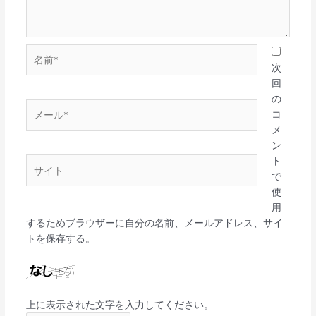
名
前
次
*
回
の
メ
コ
ー
メ
ル
ン
*
ト
サ
で
イ
使
ト
用
するためブラウザーに自分の名前、メールアドレス、サイ
トを保存する。
上に表示された文字を入力してください。