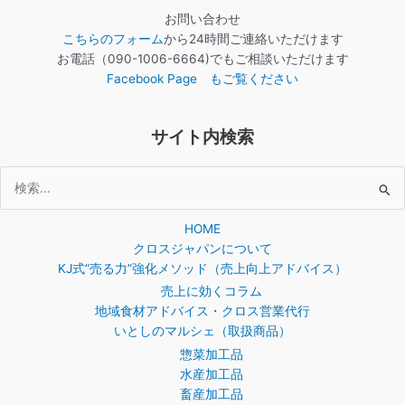
お問い合わせ
こちらのフォーム
から24時間ご連絡いただけます
お電話（090-1006-6664)でもご相談いただけます
Facebook Page もご覧ください
サイト内検索
検
索
HOME
対
クロスジャパンについて
象:
KJ式”売る力”強化メソッド（売上向上アドバイス）
売上に効くコラム
地域食材アドバイス・クロス営業代行
いとしのマルシェ（取扱商品）
惣菜加工品
水産加工品
畜産加工品