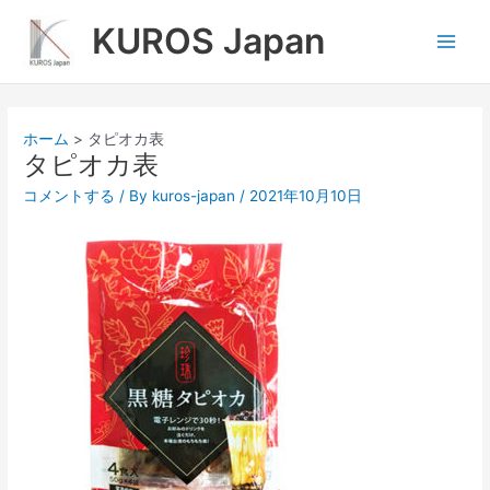
内
Main
KUROS Japan
容
Men
を
ス
キ
ッ
ホーム
タピオカ表
プ
タピオカ表
コメントする
/ By
kuros-japan
/
2021年10月10日