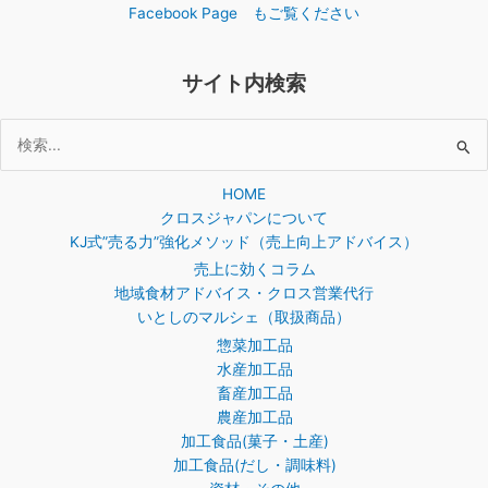
Facebook Page もご覧ください
サイト内検索
検
索
HOME
対
クロスジャパンについて
象:
KJ式”売る力”強化メソッド（売上向上アドバイス）
売上に効くコラム
地域食材アドバイス・クロス営業代行
いとしのマルシェ（取扱商品）
惣菜加工品
水産加工品
畜産加工品
農産加工品
加工食品(菓子・土産)
加工食品(だし・調味料)