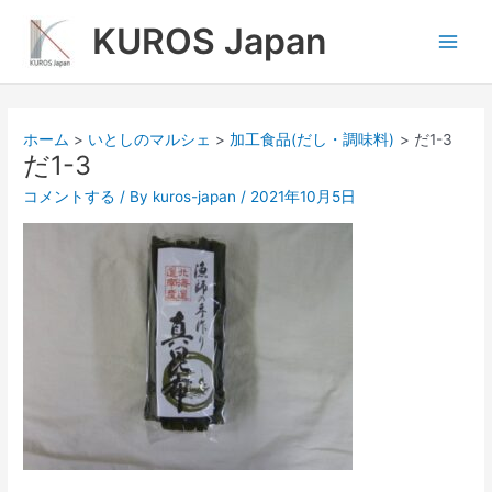
内
Main
KUROS Japan
容
Men
を
ス
キ
ッ
ホーム
いとしのマルシェ
加工食品(だし・調味料)
だ1-3
プ
だ1-3
コメントする
/ By
kuros-japan
/
2021年10月5日