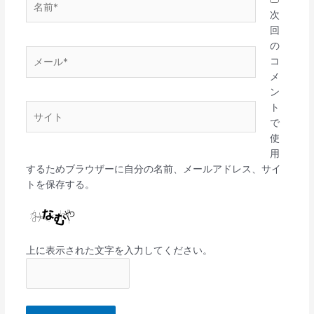
前
次
*
回
の
メ
コ
ー
メ
ル
ン
*
ト
サ
で
イ
使
ト
用
するためブラウザーに自分の名前、メールアドレス、サイ
トを保存する。
上に表示された文字を入力してください。