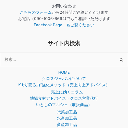
お問い合わせ
こちらのフォーム
から24時間ご連絡いただけます
お電話（090-1006-6664)でもご相談いただけます
Facebook Page もご覧ください
サイト内検索
検
索
HOME
対
クロスジャパンについて
象:
KJ式”売る力”強化メソッド（売上向上アドバイス）
売上に効くコラム
地域食材アドバイス・クロス営業代行
いとしのマルシェ（取扱商品）
惣菜加工品
水産加工品
畜産加工品