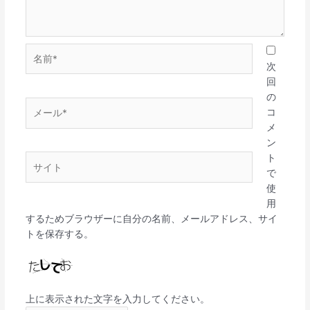
名
前
次
*
回
の
メ
コ
ー
メ
ル
ン
*
ト
サ
で
イ
使
ト
用
するためブラウザーに自分の名前、メールアドレス、サイ
トを保存する。
上に表示された文字を入力してください。