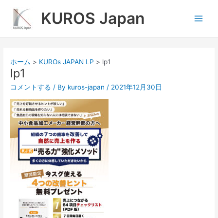
内
Main
KUROS Japan
容
Men
を
ス
キ
ッ
ホーム
KUROs JAPAN LP
lp1
プ
lp1
コメントする
/ By
kuros-japan
/
2021年12月30日