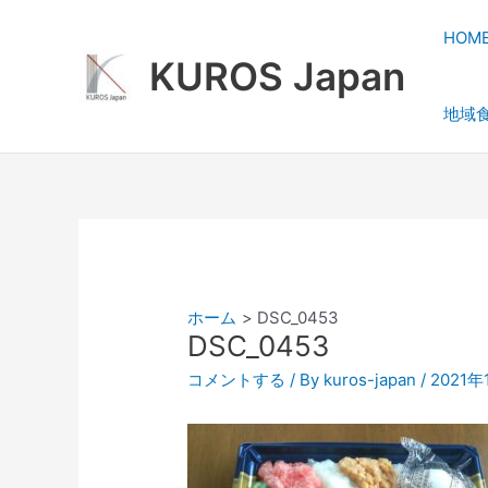
内
容
HOM
を
KUROS Japan
ス
地域
キ
ッ
プ
ホーム
DSC_0453
DSC_0453
コメントする
/ By
kuros-japan
/
2021年