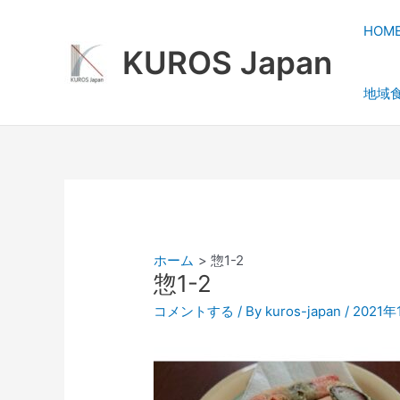
内
容
HOM
を
KUROS Japan
ス
地域
キ
ッ
プ
ホーム
惣1-2
惣1-2
コメントする
/ By
kuros-japan
/
2021年