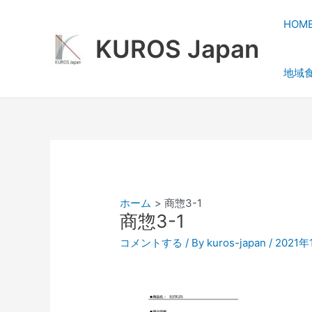
内
容
HOM
を
KUROS Japan
ス
地域
キ
ッ
プ
ホーム
商惣3-1
商惣3-1
コメントする
/ By
kuros-japan
/
2021年