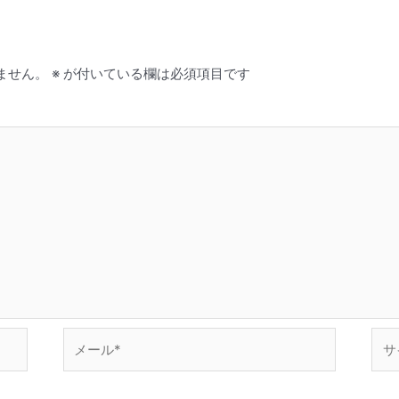
ません。
※
が付いている欄は必須項目です
メ
サ
ー
イ
ル
ト