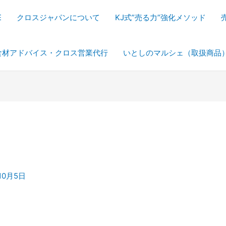
E
クロスジャパンについて
KJ式”売る力”強化メソッド
食材アドバイス・クロス営業代行
いとしのマルシェ（取扱商品
10月5日