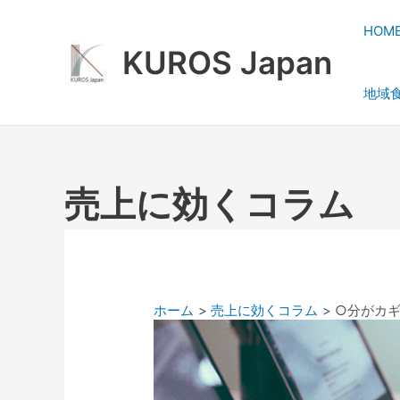
内
容
HOM
を
KUROS Japan
ス
地域
キ
ッ
プ
売上に効くコラム
ホーム
売上に効くコラム
○分がカ