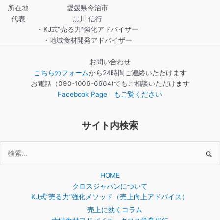
所在地
愛媛県今治市
代表
黒川 信行
・KJ式“売る力”強化アドバイザー
・地域食材開発アドバイザー
お問い合わせ
こちらのフォーム
から24時間ご連絡いただけます
お電話（090-1006-6664)でもご相談いただけます
Facebook Page もご覧ください
サイト内検索
検
索
HOME
対
クロスジャパンについて
象:
KJ式”売る力”強化メソッド（売上向上アドバイス）
売上に効くコラム