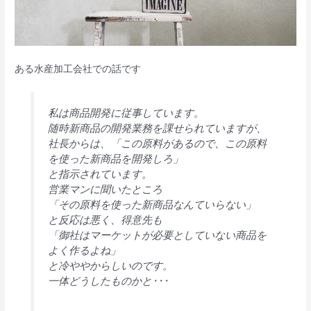
ある水産加工会社での話です
私は商品開発に従事しています。
随時新商品の開発業務を課せられていますが、
社長からは、「この原料があるので、この原料
を使った新商品を開発しろ」
と指示されています。
営業マンに聞いたところ
「その原料を使った新商品なんていらない」
と反応は悪く、得意先も
「御社はマーケットが必要としていない商品を
よく作るよね」
と冷ややからしいのです。
一体どうしたものかと･･･