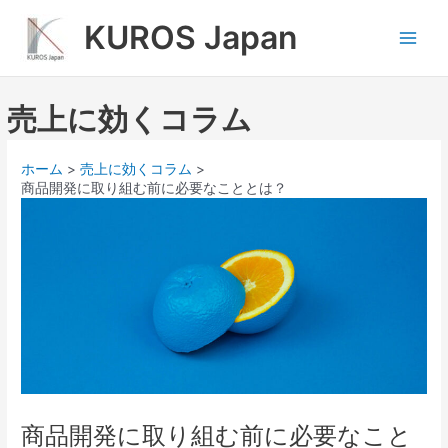
内
Main
KUROS Japan
容
Men
を
ス
キ
売上に効くコラム
ッ
プ
ホーム
売上に効くコラム
商品開発に取り組む前に必要なこととは？
商品開発に取り組む前に必要なこと