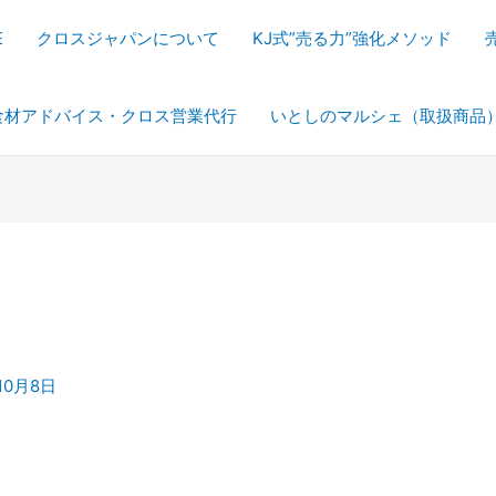
E
クロスジャパンについて
KJ式”売る力”強化メソッド
食材アドバイス・クロス営業代行
いとしのマルシェ（取扱商品
10月8日