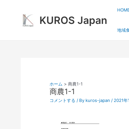
内
容
HOM
を
KUROS Japan
ス
地域
キ
ッ
プ
ホーム
商農1-1
商農1-1
コメントする
/ By
kuros-japan
/
2021年