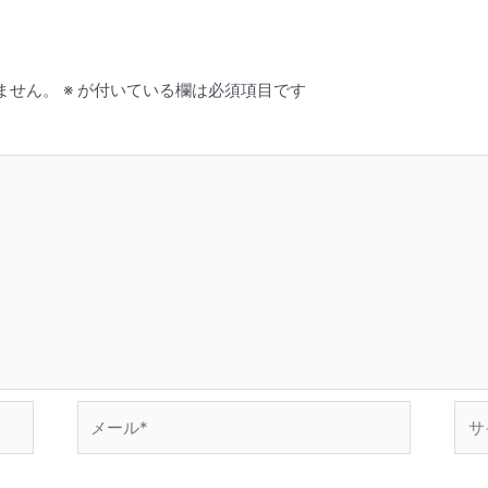
ません。
※
が付いている欄は必須項目です
メ
サ
ー
イ
ル
ト